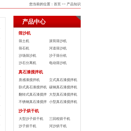
您当前的位置：
首页
>>
产品知识
产品中心
筛沙机
筛土机
滚筒筛沙机
筛石机
河道筛沙机
沙场筛沙机
沙子筛分机
沙石分离机
电动筛沙机
真石漆搅拌机
质感漆搅拌机
立式真石漆搅拌机
卧式真石漆搅拌机
碳钢真石漆搅拌机
翻转式真石漆搅拌
大型真石漆搅拌机
机
不锈钢真石漆搅拌
小型真石漆搅拌机
机
沙子烘干机
大型沙子烘干机
三回程烘干机
沙子烘干机
河沙烘干机