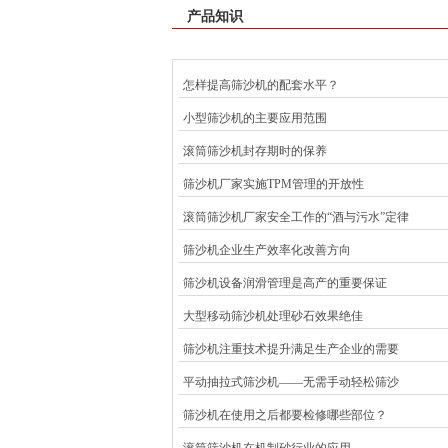
产品知识
怎样提高筛沙机的配套水平？
小型筛沙机的主要应用范围
滚筒筛沙机封存期时的保养
筛沙机厂家实施TPM管理的开放性
滚筒筛沙机厂家安全工作的“酒与污水”定律
筛沙机企业生产效率化改善方向
筛沙机设备润滑管理是高产的重要保证
大型移动筛沙机处理砂石效果绝佳
筛沙机注重技术提升满足生产企业的需要
平动抽拉式筛沙机——无需手动轻松筛沙
筛沙机在使用之后都要检修哪些部位？