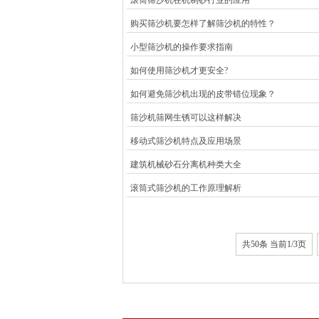
滚筒筛沙机在机制砂行业的应用
购买筛沙机要怎样了解筛沙机的特性？
小型筛沙机的操作要求指南
如何使用筛沙机才更安全?
如何避免筛沙机出现的皮带错位现象？
筛沙机筛网生锈可以这样解决
移动式筛沙机特点及应用场景
建筑机械砂石分离机种类大全
滚筒式筛沙机的工作原理解析
共50条 当前1/3页