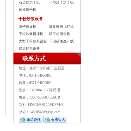
石英砂烘干机
小型沙子烘干机
黄沙烘干机
干粉砂浆设备
腻子喷涂机
玻化微珠搅拌机
干粉砂浆搅拌机
腻子粉混合机
大型干粉砂浆设备
干混砂浆生产线
保温砂浆设备
联系方式
地址：郑州市荥阳市工业园区
电话：0371-64690800
传真：0371-64690800
售前：13700848117 陈经理
售后：13007503600 王经理
QQ：1458054889 2984237448
邮箱：1458054889@qq.com